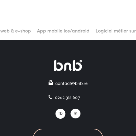
& e-shop
App mobile ios/android
Logiciel métier sur mesu
contact@bnb.re
0262 312 607